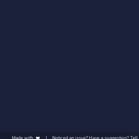
Made with ❤️
|
Noticed an issue? Have a suggestion? Tell 